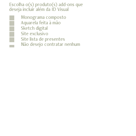
Escolha o(s) produto(s) add-ons que
O
deseja incluir além da ID Visual
*
b
Monograma composto
r
Aquarela feita à mão
i
Sketch digital
g
a
Site exclusivo
t
Site lista de presentes
ó
Não desejo contratar nenhum
r
produto extra
i
Forneça mais informações
o
Aceito o contato Creation Lab
por email
Solicite um orçamento